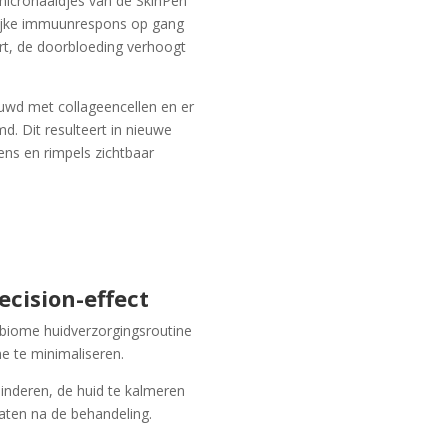
 micronaaldjes van de SkinPen
lijke immuunrespons op gang
ert, de doorbloeding verhoogt
wd met collageencellen en er
. Dit resulteert in nieuwe
kens en rimpels zichtbaar
ecision-effect
biome huidverzorgingsroutine
e te minimaliseren.
inderen, de huid te kalmeren
taten na de behandeling.