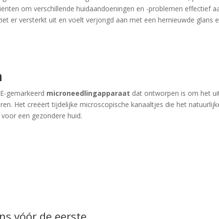
rediënten om verschillende huidaandoeningen en -problemen effectief a
et er versterkt uit en voelt verjongd aan met een hernieuwde glans en 
n
CE-gemarkeerd
microneedlingapparaat
dat ontworpen is om het uite
eren. Het creëert tijdelijke microscopische kanaaltjes die het natuurl
n voor een gezondere huid.
ns vóór de eerste