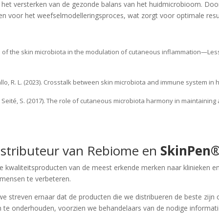
het versterken van de gezonde balans van het huidmicrobioom. Door
n voor het weefselmodelleringsproces, wat zorgt voor optimale resu
 The role of the skin microbiota in the modulation of cutaneous inflammation—
., & Gallo, R. L. (2023). Crosstalk between skin microbiota and immune system
., & Seité, S. (2017). The role of cutaneous microbiota harmony in maintaining 
distributeur van Rebiome en
SkinPen
kwaliteitsproducten van de meest erkende merken naar klinieken en p
n mensen te verbeteren.
we streven ernaar dat de producten die we distribueren de beste zijn
n te onderhouden, voorzien we behandelaars van de nodige informati