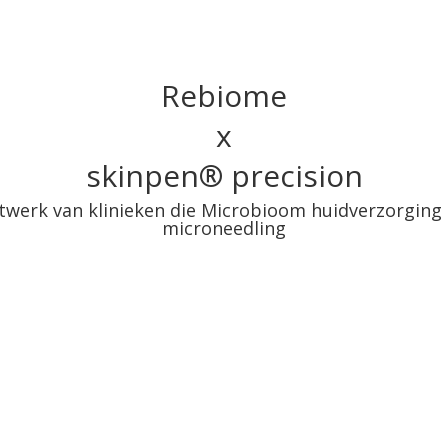
SE
NL
Rebiome
x
skinpen
®
precision
f netwerk van klinieken die Microbioom huidverzorgi
microneedling