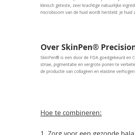
klinisch geteste, zeer krachtige natuurlijke ing
microbioom van de huid wordt hersteld. Je huid zi
Over SkinPen® Precisio
SkinPen® is een door de FDA goedgekeurd en 
striae, pigmentatie en vergrote poriën te verbet
de productie van collageen en elastine verhoge
Hoe te combineren:
1. Zorg voor een gezonde bala