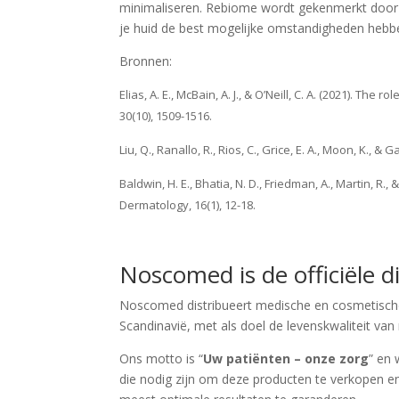
minimaliseren. Rebiome wordt gekenmerkt door 
je huid de best mogelijke omstandigheden hebbe
Bronnen:
Elias, A. E., McBain, A. J., & O’Neill, C. A. (2021).
30(10), 1509-1516.
Liu, Q., Ranallo, R., Rios, C., Grice, E. A., Moon, K
Baldwin, H. E., Bhatia, N. D., Friedman, A., Martin, R
Dermatology, 16(1), 12-18.
Noscomed is de officiële 
Noscomed distribueert medische en cosmetische 
Scandinavië, met als doel de levenskwaliteit va
Ons motto is “
Uw patiënten – onze zorg
” en 
die nodig zijn om deze producten te verkopen e