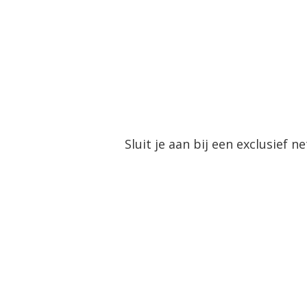
Language menu
EN
DK
NO
DE
Sluit je aan bij een exclusie