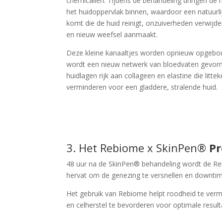
chemicaliën. Tijdens de behandeling dringen de
het huidoppervlak binnen, waardoor een natuur
komt die de huid reinigt, onzuiverheden verwijd
en nieuw weefsel aanmaakt.
Deze kleine kanaaltjes worden opnieuw opgebou
wordt een nieuw netwerk van bloedvaten gevormd
huidlagen rijk aan collageen en elastine die litte
verminderen voor een gladdere, stralende huid.
3. Het Rebiome x SkinPen®
Pr
48 uur na de SkinPen® behandeling wordt de Re
hervat om de genezing te versnellen en downtim
Het gebruik van Rebiome helpt roodheid te verm
en celherstel te bevorderen voor optimale resul