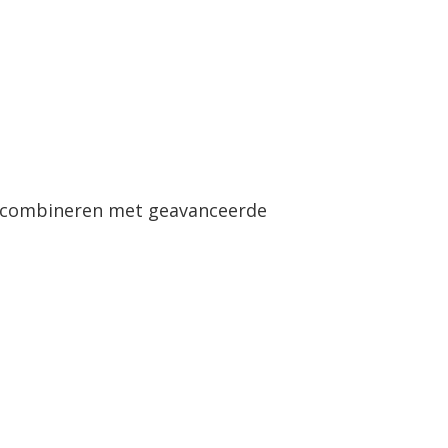
Brands
Webshop
Over ons
ng combineren met geavanceerde