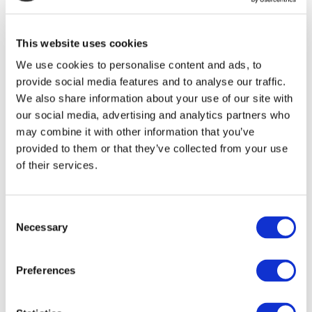
Injector of Excellence
This website uses cookies
Bliv en fremragende kombinationsinjektor! Når du
We use cookies to personalise content and ads, to
har gennemført dette program på fem niveauer, vil
provide social media features and to analyse our traffic.
du få viden og praktisk erfaring med de tre mærker
We also share information about your use of our site with
Belotero, Radiesse og Merz’ Incobotulinum Toxin
A-mærke. Ved at kombinere klassens bedste
our social media, advertising and analytics partners who
botulinumtoksin A med det førsteklasses HA-filler,
may combine it with other information that you’ve
Belotero, og den innovative biostimulator,
provided to them or that they’ve collected from your use
Radiesse, vil du være i stand til at forbedre
of their services.
proportioner og træk i dine kunders ansigter.
Læs mere og tilmeld dig
her
.
Consent
Necessary
Selection
INTROUCTION
Preferences
COMBINATION INJECTOR OF EXCELLENCE:
TOXIN & BELOTERO INTRODUCTION