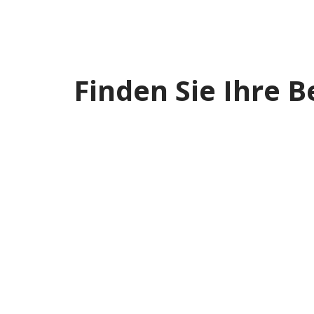
Finden Sie Ihre 
Verkaufsstelle suchen
Choose Brand
Umgebung
Radius:
Km
Status
Laden...
Number Of Retailers
:
0
×