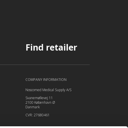
Find retailer
COMPANY INFORMATION
Noscomed Medical Supply A/S
Svanemøllevej 11
2100 København Ø
Danmark
CVR: 27680461