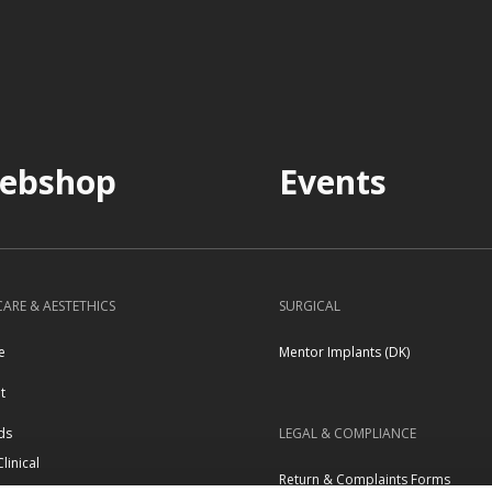
ebshop
Events
CARE & AESTETHICS
SURGICAL
e
Mentor Implants (DK)
t
LEGAL & COMPLIANCE
ds
Clinical
Return & Complaints Forms