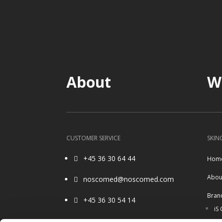
About
W
CUSTOMER SERVICE
SKIN
+45 36 30 64 44
Hom

Abou
noscomed@noscomed.com

Bran
+45 36 30 54 14

iS 